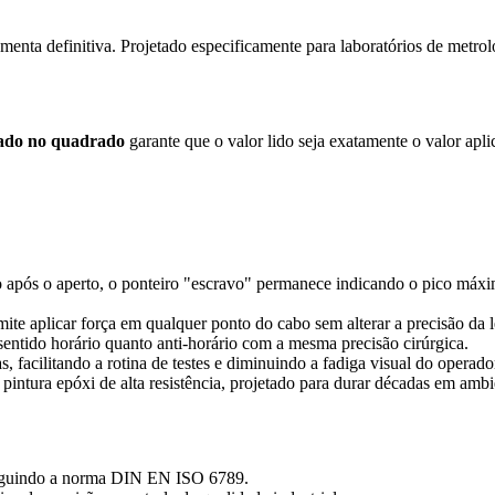
amenta definitiva. Projetado especificamente para laboratórios de metrol
zado no quadrado
garante que o valor lido seja exatamente o valor apl
após o aperto, o ponteiro "escravo" permanece indicando o pico máximo 
te aplicar força em qualquer ponto do cabo sem alterar a precisão da le
sentido horário quanto anti-horário com a mesma precisão cirúrgica.
, facilitando a rotina de testes e diminuindo a fadiga visual do operado
tura epóxi de alta resistência, projetado para durar décadas em ambie
seguindo a norma DIN EN ISO 6789.