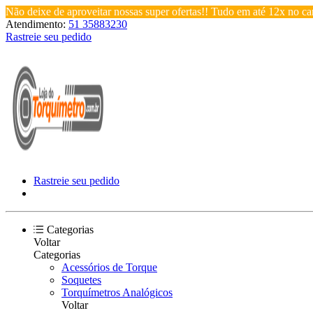
Não deixe de aproveitar nossas super ofertas!! Tudo em até 12x no car
Atendimento:
51 35883230
Rastreie seu pedido
Rastreie seu pedido
Categorias
Voltar
Categorias
Acessórios de Torque
Soquetes
Torquímetros Analógicos
Voltar