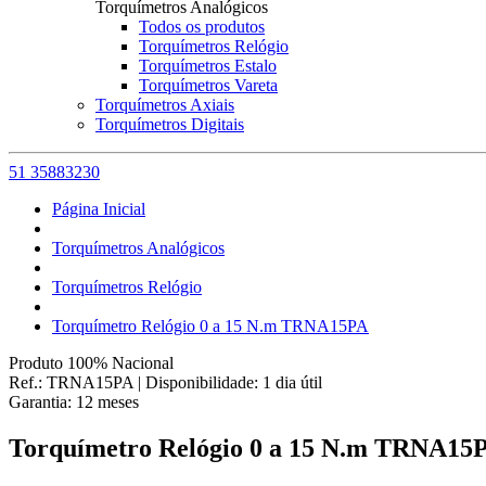
Torquímetros Analógicos
Todos os produtos
Torquímetros Relógio
Torquímetros Estalo
Torquímetros Vareta
Torquímetros Axiais
Torquímetros Digitais
51 35883230
Página Inicial
Torquímetros Analógicos
Torquímetros Relógio
Torquímetro Relógio 0 a 15 N.m TRNA15PA
Produto 100% Nacional
Ref.:
TRNA15PA
|
Disponibilidade:
1 dia útil
Garantia:
12
meses
Torquímetro Relógio 0 a 15 N.m TRNA15