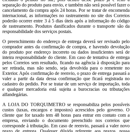
separação do produto para envio, e também não será possível fazer o
cancelamento da compra após 24 horas. Por se tratar de encomenda
internacional, as informações no rastreamento no site dos Correios
poderão ocorrer entre 3 á 5 dias úteis após a informação do código
de rastreamento. Produtos danificados durante o transporte são da
responsabilidade dos serviços postais.
O preenchimento do endereço de entrega deverá ser revisado pelo
comprador antes da confirmação de compra, e havendo devolução
do produto por endereço incorreto ou dados insuficientes será de
inteira responsabilidade do cliente. Em caso de tentativa de entrega
pelos Correios sem resultado, ficando na agência à disposição para
ser retirada, mas não sendo, seja devolvida para o remetente no
Exterior. Após confirmação de reenvio, o prazo de entrega passará a
valer a partir da data dessa confirmação que ficará registrada no
cadastro do pedido. Por se tratar de um serviço de importação, toda
e qualquer mercadoria está sujeita a burocracias ou tributações
alfandegárias.
A LOJA DO TORQUIMETRO se responsabiliza pelos possíveis
custos (taxas, encargos e impostos) acrescidos pelo governo. O
cliente que for taxado tem 48 horas para entrar em contato com a
empresa, enviando o documento preenchido nos correios que
corresponde à tributação. Em caso de reenvio, passará a valer novo
prazo de entrega. Qualquer dúvida referente aos prazos, nossa