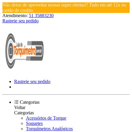
Não deixe de aproveitar nossas super ofertas!! Tudo em até 12x no
cartão de credito.
Atendimento:
51 35883230
Rastreie seu pedido
Rastreie seu pedido
Categorias
Voltar
Categorias
Acessórios de Torque
Soquetes
Torquímetros Analógicos