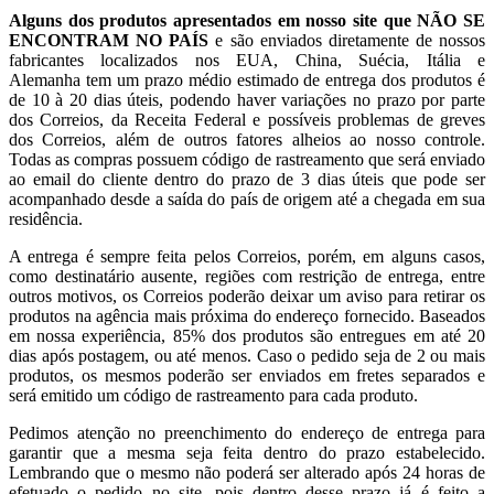
Alguns dos produtos apresentados em nosso site que NÃO SE
ENCONTRAM NO PAÍS
e são enviados diretamente de nossos
fabricantes localizados nos EUA, China, Suécia, Itália e
Alemanha tem um prazo médio estimado de entrega dos produtos é
de 10 à 20 dias úteis, podendo haver variações no prazo por parte
dos Correios, da Receita Federal e possíveis problemas de greves
dos Correios, além de outros fatores alheios ao nosso controle.
Todas as compras possuem código de rastreamento que será enviado
ao email do cliente dentro do prazo de 3 dias úteis que pode ser
acompanhado desde a saída do país de origem até a chegada em sua
residência.
A entrega é sempre feita pelos Correios, porém, em alguns casos,
como destinatário ausente, regiões com restrição de entrega, entre
outros motivos, os Correios poderão deixar um aviso para retirar os
produtos na agência mais próxima do endereço fornecido. Baseados
em nossa experiência, 85% dos produtos são entregues em até 20
dias após postagem, ou até menos. Caso o pedido seja de 2 ou mais
produtos, os mesmos poderão ser enviados em fretes separados e
será emitido um código de rastreamento para cada produto.
Pedimos atenção no preenchimento do endereço de entrega para
garantir que a mesma seja feita dentro do prazo estabelecido.
Lembrando que o mesmo não poderá ser alterado após 24 horas de
efetuado o pedido no site, pois dentro desse prazo já é feito a