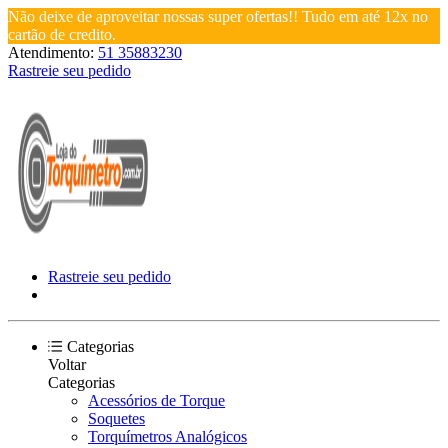
Não deixe de aproveitar nossas super ofertas!! Tudo em até 12x no
cartão de credito.
Atendimento:
51 35883230
Rastreie seu pedido
Rastreie seu pedido
Categorias
Voltar
Categorias
Acessórios de Torque
Soquetes
Torquímetros Analógicos