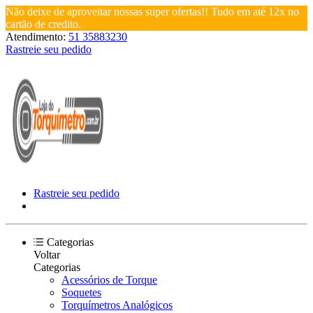
Não deixe de aproveitar nossas super ofertas!! Tudo em até 12x no
cartão de credito.
Atendimento:
51 35883230
Rastreie seu pedido
Rastreie seu pedido
Categorias
Voltar
Categorias
Acessórios de Torque
Soquetes
Torquímetros Analógicos